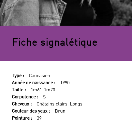
Fiche signalétique
Type :
Caucasien
Année de naissance :
1990
Taille :
1m61-1m70
Corpulence :
S
Cheveux :
Châtains clairs, Longs
Couleur des yeux :
Brun
Pointure :
39