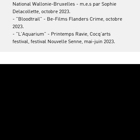
National Wallonie-Bruxelles - m.e.s par Sophie
Delacollette, octobre 2023.
- "Bloodtrail" - Be-Films Flanders Crime, octobre
2023.
- "L'Aquarium" - Printemps Ravie, Cocq'arts
festival, festival Nouvelle Senne, mai-juin 2023.