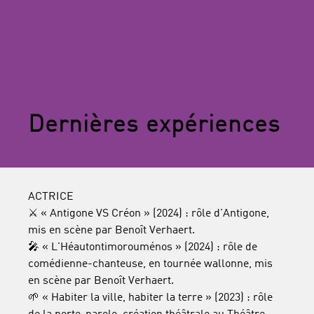
Dernières expériences
ACTRICE
⚔️ « Antigone VS Créon » (2024) : rôle d'Antigone,
mis en scène par Benoît Verhaert.
🎤 « L'Héautontimorouménos » (2024) : rôle de
comédienne-chanteuse, en tournée wallonne, mis
en scène par Benoît Verhaert.
🌱 « Habiter la ville, habiter la terre » (2023) : rôle