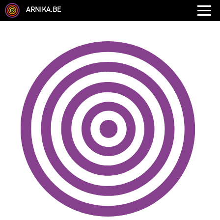
ARNIKA.BE
GENRE
DISCIPLINE
AUTRE COMPÉTENCE
TYPE
LANGUES PARLÉES
ÉCOLE
CHEVEUX
TAILLE
CORPULENCE
ANNÉE DE NAISSANCE
ANNULER LES FILTRES