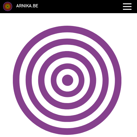
ARNIKA.BE
GENRE
DISCIPLINE
AUTRE COMPÉTENCE
TYPE
LANGUES PARLÉES
ÉCOLE
CHEVEUX
TAILLE
CORPULENCE
ANNÉE DE NAISSANCE
ANNULER LES FILTRES