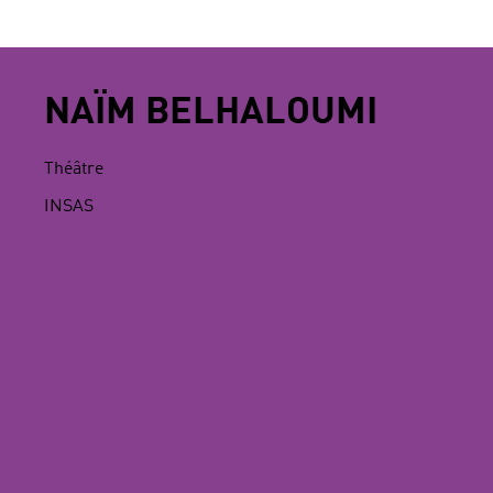
NAÏM BELHALOUMI
Théâtre
INSAS