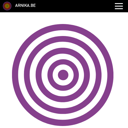
ARNIKA.BE
GENRE
DISCIPLINE
AUTRE COMPÉTENCE
TYPE
LANGUES PARLÉES
ÉCOLE
CHEVEUX
TAILLE
CORPULENCE
ANNÉE DE NAISSANCE
ANNULER LES FILTRES