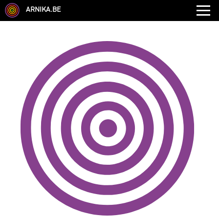
ARNIKA.BE
GENRE
DISCIPLINE
AUTRE COMPÉTENCE
TYPE
LANGUES PARLÉES
ÉCOLE
CHEVEUX
TAILLE
CORPULENCE
ANNÉE DE NAISSANCE
ANNULER LES FILTRES