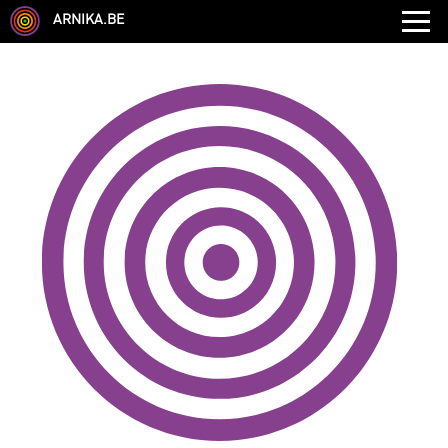
ARNIKA.BE
GENRE
DISCIPLINE
AUTRE COMPÉTENCE
TYPE
LANGUES PARLÉES
ÉCOLE
CHEVEUX
TAILLE
CORPULENCE
ANNÉE DE NAISSANCE
ANNULER LES FILTRES