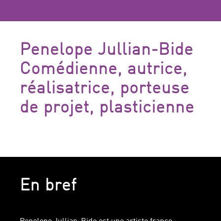
Penelope Jullian-Bide
Comédienne, autrice,
réalisatrice, porteuse
de projet, plasticienne
En bref