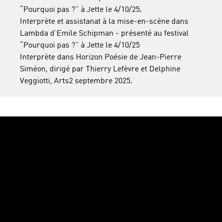
“Pourquoi pas ?” à Jette le 4/10/25.
Interprète et assistanat à la mise-en-scène dans
Lambda d’Emile Schipman - présenté au festival
“Pourquoi pas ?” à Jette le 4/10/25
Interprète dans Horizon Poésie de Jean-Pierre
Siméon, dirigé par Thierry Lefèvre et Delphine
Veggiotti, Arts2 septembre 2025.