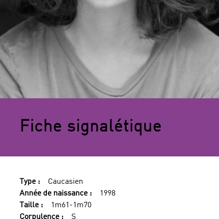
Fiche signalétique
Type :
Caucasien
Année de naissance :
1998
Taille :
1m61-1m70
Corpulence :
S