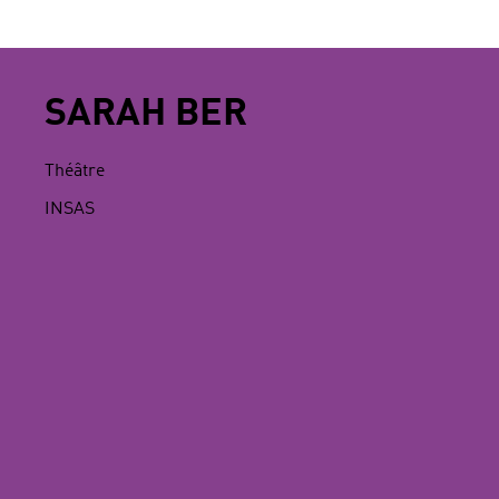
SARAH BER
Théâtre
INSAS