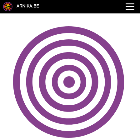
ARNIKA.BE
GENRE
DISCIPLINE
AUTRE COMPÉTENCE
TYPE
LANGUES PARLÉES
ÉCOLE
CHEVEUX
TAILLE
CORPULENCE
ANNÉE DE NAISSANCE
ANNULER LES FILTRES