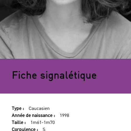
Fiche signalétique
Type :
Caucasien
Année de naissance :
1998
Taille :
1m61-1m70
Corpulence :
S