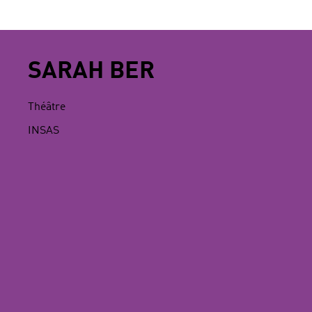
SARAH BER
Théâtre
INSAS