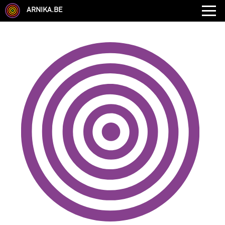
ARNIKA.BE
GENRE
DISCIPLINE
AUTRE COMPÉTENCE
TYPE
LANGUES PARLÉES
ÉCOLE
CHEVEUX
TAILLE
CORPULENCE
ANNÉE DE NAISSANCE
ANNULER LES FILTRES