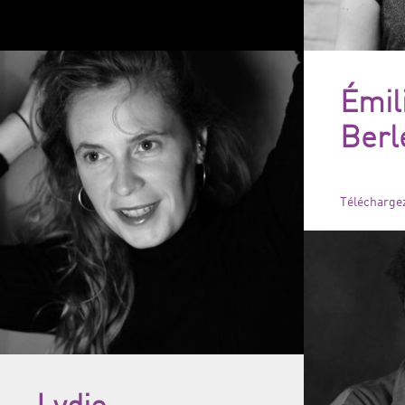
Émil
Berl
Téléchargez