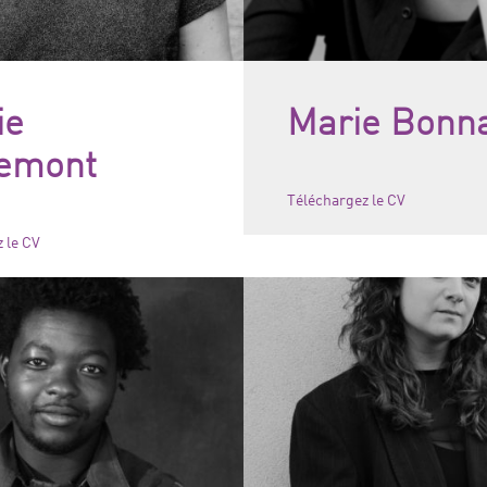
ie
Marie Bonn
emont
Téléchargez le CV
 le CV