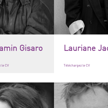
amin Gisaro
Lauriane J
 le CV
Téléchargez le CV