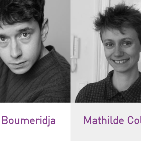
Boumeridja
Mathilde Co