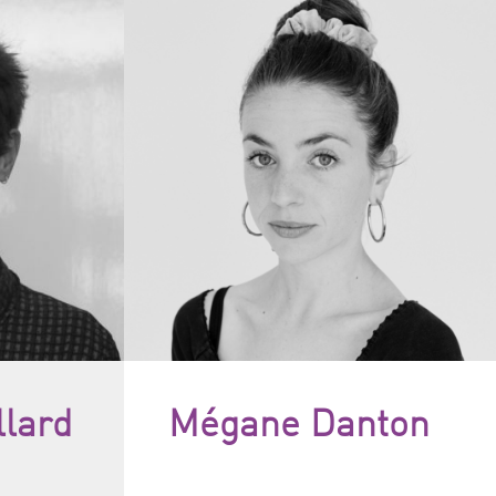
llard
Mégane Danton