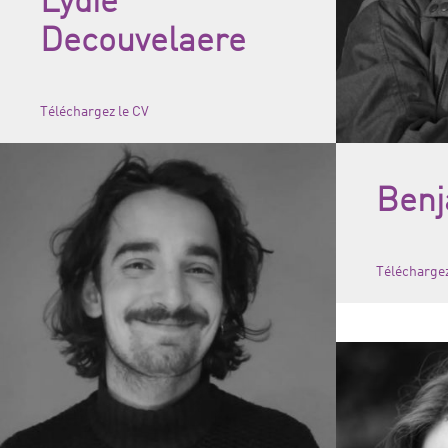
Lydie
Decouvelaere
Téléchargez le CV
Benj
Téléchargez