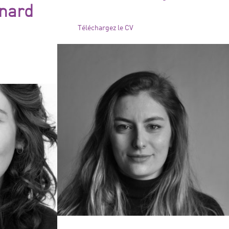
nard
Téléchargez le CV